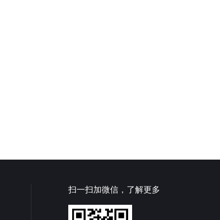
扫一扫加微信，了解更多