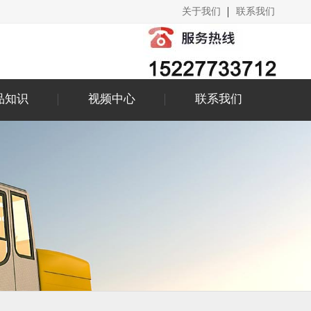
关于我们
联系我们
品知识
视频中心
联系我们