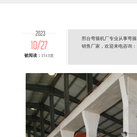
2023
邢台弯箍机厂专业从事弯箍
10/27
销售厂家，欢迎来电咨询：152
被阅读：
1513次